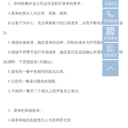
2、苏州快餐外送公司运作流程开菜单的要求：
在线QQ
A 菜单的责任人为主管、采购、厨师。
181
咨询热线
B 以客户为中心，充分掌握客户的口味需求，从而不断地变换菜单及做
法。
在线微信
C 根据伙食标准，确定菜单的品种，控制在成本允许范围内。
在
D 根据不同季节进行市场调查，确定菜式及追踪确认所需材料的到位情
在线留言
况(调料、干货需提前1天确认)。
E 避免同一餐中有相同的菜式出现。
F 注意同一餐菜式颜色的搭配。
G 不能同一餐开二个或以上程序复杂之菜式。
3、菜单的审核标准：
A 菜单审核的直接责任人为营养部主管。